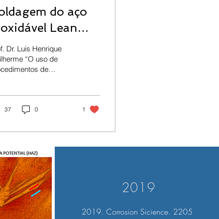
oldagem do aço
noxidável Lean
uplex LDX 2101 e
f. Dr. Luis Henrique
 relação com a
ilherme “O uso de
ocedimentos de
orrosão localizada
ldagens (EPS)
 a contaminação
lificados não garante
equado grau de
icrobiológica
sivação para a...
37
0
1
2019
2019. Corrosion Sicience. 2205