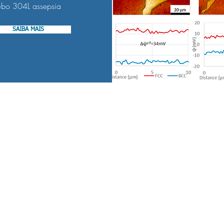
bioprocessamento. Este
ubo 304L assepsia
processo, relativamente
barato, pode ser a
SAIBA MAIS
diferença entre a
ocorrência ou não de
biofilmes e corrosão. A...
Contato:
Em
(16) 3014-2240
c
(+1) 365 378 0655
Rua Pau Brasil, 294
VII Distrito Industrial