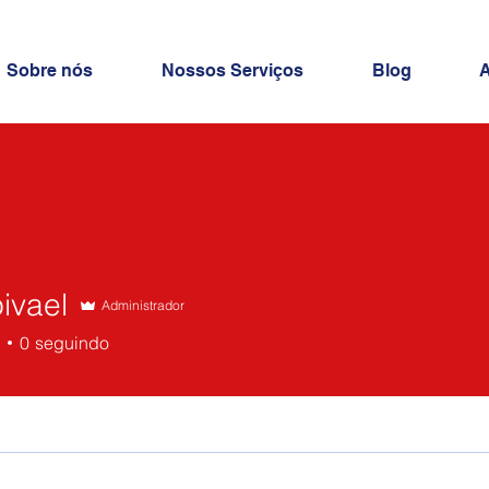
Sobre nós
Nossos Serviços
Blog
A
ivael
Administrador
l
0
seguindo