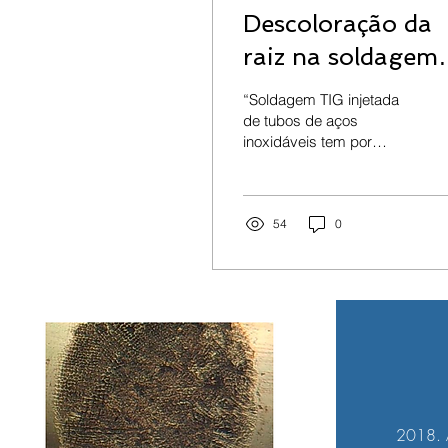
Descoloração da
raiz na soldagem
TIG injetada de
“Soldagem TIG injetada
tubulação de aços
de tubos de aços
inoxidáveis tem por
inoxidáveis para
objetivo proporcionar uma
aplicação sanitári
atmosfera inerte para a
solidificação da solda e...
54
0
2018. A