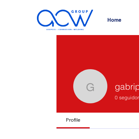
Home
gabrip
gabripivae
0
seguidor
Profile