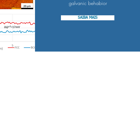
galvanic behabior
SAIBA MAIS
ail:
ontato@acwengenharia.com.br