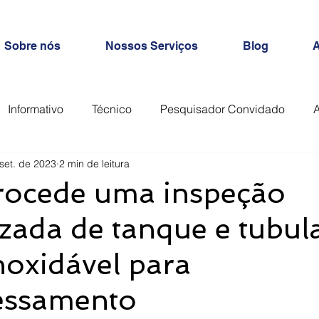
Sobre nós
Nossos Serviços
Blog
A
Informativo
Técnico
Pesquisador Convidado
set. de 2023
2 min de leitura
ocede uma inspeção
izada de tanque e tubul
noxidável para
essamento