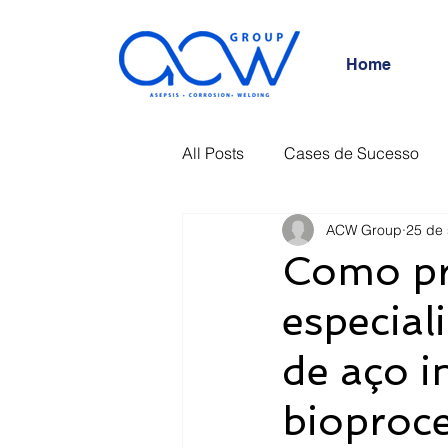
Home
All Posts
Cases de Sucesso
ACW Group
25 de 
Como pr
especial
de aço i
bioproc