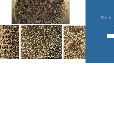
envolve planejamento, controle
de parâmetros, neutralização,
Escreva um comentário
validação da camada passiva e
2018. A
emissão de laud
t