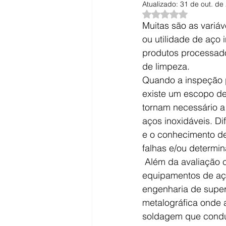
Atualizado:
31 de out. de
Avaliado com NaN d
Muitas são as variá
ou utilidade de aço
produtos processado
de limpeza. 
Quando a inspeção p
existe um escopo de 
tornam necessário a
aços inoxidáveis. Di
e o conhecimento de
falhas e/ou determin
 Além da avaliação convencional de integridade física (espessura, soldas) a inspeção de 
equipamentos de aço
engenharia de super
metalográfica onde 
soldagem que conduz