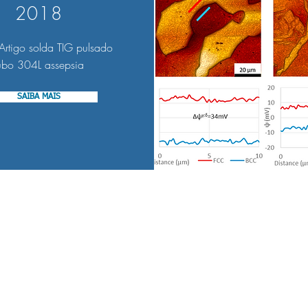
validação: o que cada etapa da
Com 
2018
recuperação de superfície em
Passi
aço inox entrega e por que a
medi
rtigo solda TIG pulsado
ordem importa.
micr
ubo 304L assepsia
inspe
SAIBA MAIS
Contato:
Em
(16) 3014-2240
c
(+1) 365 378 0655