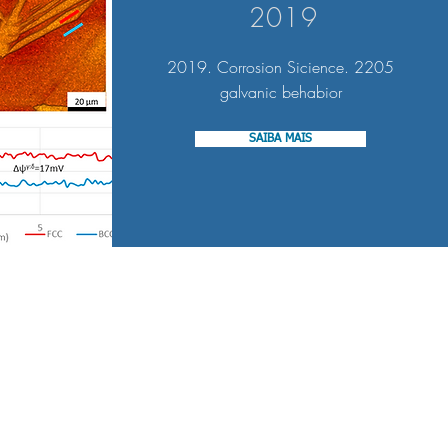
métodos como
2019
vityScan®, boroscopia,
ção de rugosidade,
2019. Corrosion Sicience. 2205
oscopia de campo,
galvanic behabior
ção visual e
SAIBA MAIS
ail:
ontato@acwengenharia.com.br