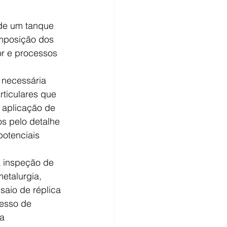
de um tanque 
omposição dos 
or e processos 
 necessária 
rticulares que 
 aplicação de 
os pelo detalhe 
otenciais 
etalurgia, 
saio de réplica 
cesso de 
a 