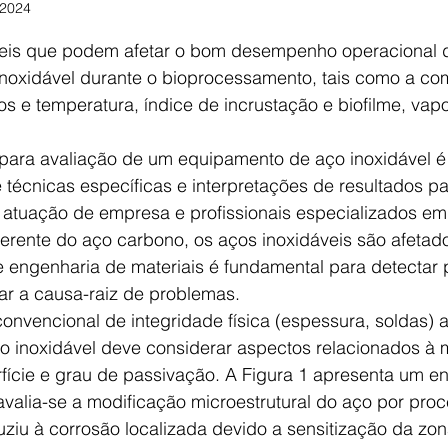
 2024
e 5 estrelas.
veis que podem afetar o bom desempenho operacional 
 inoxidável durante o bioprocessamento, tais como a c
s e temperatura, índice de incrustação e biofilme, vap
ara avaliação de um equipamento de aço inoxidável é
técnicas específicas e interpretações de resultados pa
 atuação de empresa e profissionais especializados em
ferente do aço carbono, os aços inoxidáveis são afetad
 engenharia de materiais é fundamental para detectar p
ar a causa-raiz de problemas.
 inoxidável deve considerar aspectos relacionados à m
fície e grau de passivação. A Figura 1 apresenta um en
avalia-se a modificação microestrutural do aço por pro
iu à corrosão localizada devido a sensitização da zon