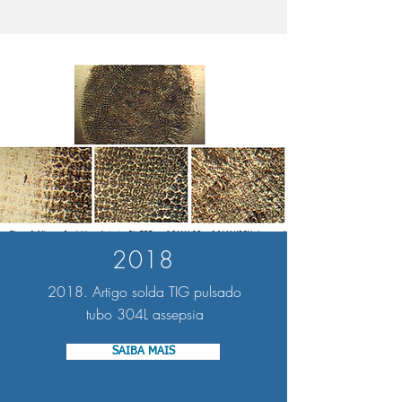
2018
2018. Artigo solda TIG pulsado
tubo 304L assepsia
SAIBA MAIS