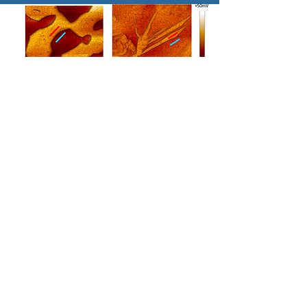
2019
2019. Corrosion Sicience. 2205
galvanic behabior
SAIBA MAIS