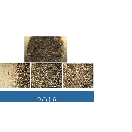
e aplicações sanitárias.
2018
2018. Artigo solda TIG pulsado
tubo 304L assepsia