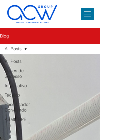
Blog
All Posts
All Posts
Cases de
Sucesso
Informativo
Técnico
Pesquisador
Convidado
ASME BPE